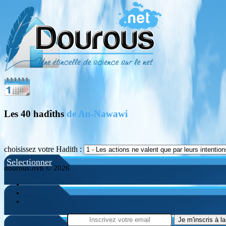
Les 40 hadîths
de An-Nawawi
choisissez votre Hadith :
Selectionner
dourous.ovh © 2026