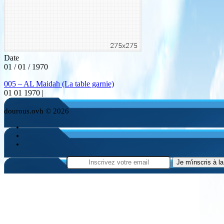
Date
01 / 01 / 1970
005 – AL Maidah (La table garnie)
01 01 1970 |
dourous.ovh © 2026