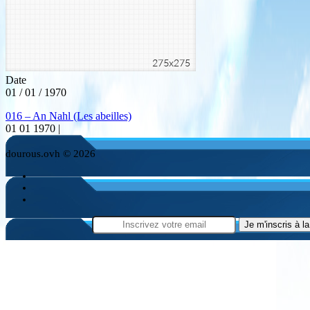
Date
01 / 01 / 1970
016 – An Nahl (Les abeilles)
01 01 1970 |
dourous.ovh © 2026