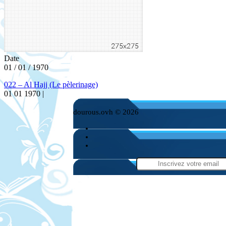
Date
01 / 01 / 1970
022 – Al Hajj (Le pèlerinage)
01 01 1970 |
dourous.ovh © 2026