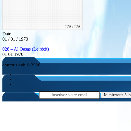
Date
01 / 01 / 1970
028 – Al Qasas (Le récit)
01 01 1970 |
dourous.ovh © 2026