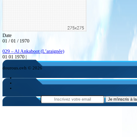
Date
01 / 01 / 1970
029 – Al Ankaboot (L’araignée)
01 01 1970 |
dourous.ovh © 2026