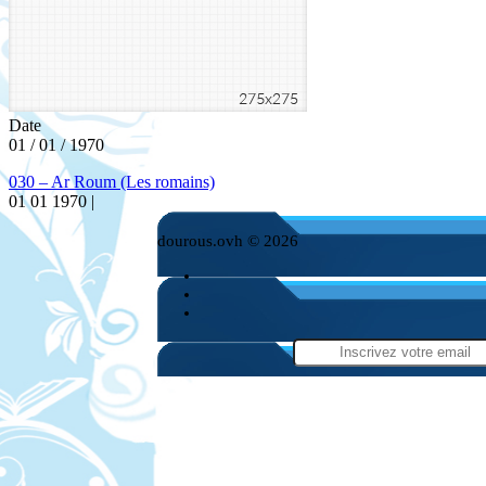
Date
01 / 01 / 1970
030 – Ar Roum (Les romains)
01 01 1970 |
dourous.ovh © 2026