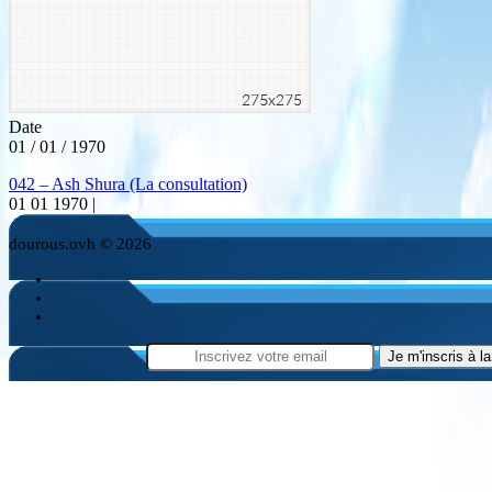
Date
01 / 01 / 1970
042 – Ash Shura (La consultation)
01 01 1970 |
dourous.ovh © 2026