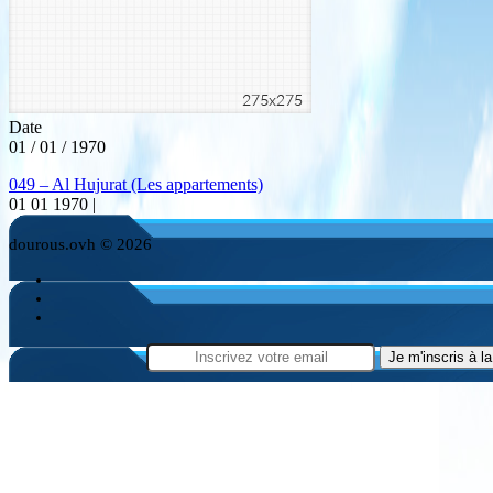
Date
01 / 01 / 1970
049 – Al Hujurat (Les appartements)
01 01 1970 |
dourous.ovh © 2026