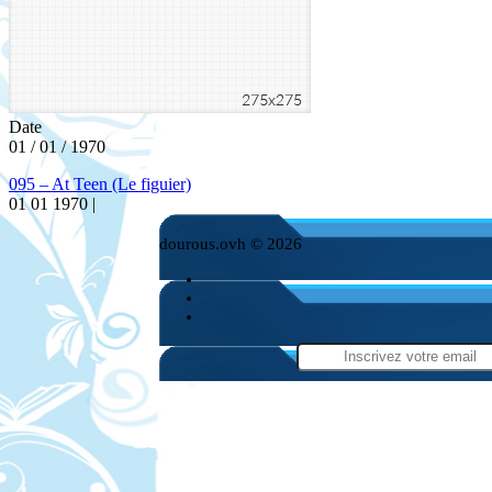
Date
01 / 01 / 1970
095 – At Teen (Le figuier)
01 01 1970 |
dourous.ovh © 2026