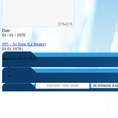
Date
01 / 01 / 1970
095 – At Teen (Le figuier)
01 01 1970 |
dourous.ovh © 2026