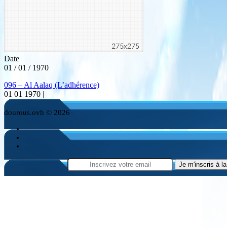
Date
01 / 01 / 1970
096 – Al Aalaq (L’adhérence)
01 01 1970 |
dourous.ovh © 2026