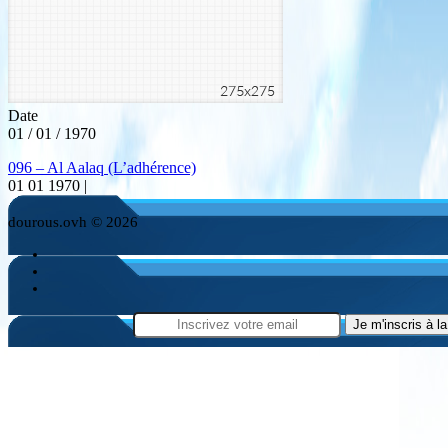
Date
01 / 01 / 1970
096 – Al Aalaq (L’adhérence)
01 01 1970 |
dourous.ovh © 2026