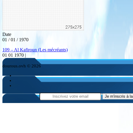
Date
01 / 01 / 1970
109 – Al Kafiroun (Les mécréants)
01 01 1970 |
dourous.ovh © 2026