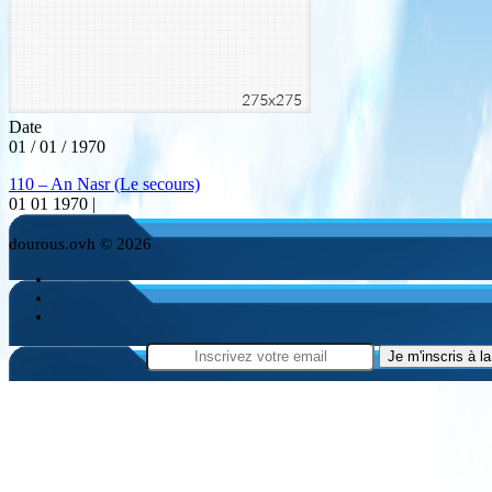
Date
01 / 01 / 1970
110 – An Nasr (Le secours)
01 01 1970 |
dourous.ovh © 2026