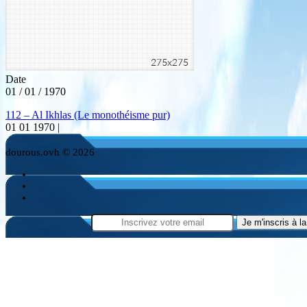
Date
01 / 01 / 1970
112 – Al Ikhlas (Le monothéisme pur)
01 01 1970 |
dourous.ovh © 2026